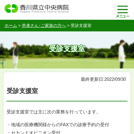
ホーム
>
患者さん･ご家族の方へ
>
受診支援室
受診支援室
最終更新日:2022/09/30
受診支援室
受診支援室では主に次の業務を行っています。
・地域の医療機関様からのFAXでの診療予約の受付
・セカンドオピニオン受付