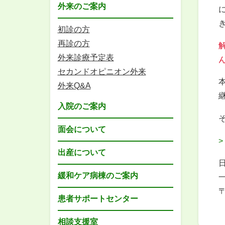
外来のご案内
初診の方
再診の方
外来診療予定表
セカンドオピニオン外来
外来Q&A
入院のご案内
面会について
出産について
緩和ケア病棟のご案内
〒
患者サポートセンター
相談支援室