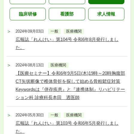
臨床研修
看護部
求人情報
2024年09月03日
一般
医療機関
広報誌「れんけい」第104号 令和6年8月発行しまし
た。
2024年08月13日
医療機関
【医療セミナー】令和6年9月5日(木)19時～20時胸腹部
CT⽮状断像で椎体⾻折を探して始める⾻粗鬆症対策
Keywordsは『併存疾患』と『連携体制』リハビリテー
ション科 診療科⻑本⽥ 透医師
2024年05月30日
一般
医療機関
広報誌「れんけい」第103号 令和6年5月発行しまし
た。