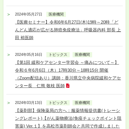
2024年05月27日
医療機関
【医療セミナー】令和6年6月27日(木)19時～20時「ど
んどん適応が広がる肺癌免疫療法」呼吸器内科 部長 上
田 裕医師
2024年05月16日
トピックス
医療機関
【第1回 緩和ケアセンター学習会 ～痛みについて～】
令和６年6月6日（木）17時30分～18時15分 開催
（Zoom配信あり）講師：香川県立中央病院緩和ケアセ
ンター長 仁熊 敬枝 医師
2024年03月13日
トピックス
医療機関
【薬剤部】保険薬局の方へ：服薬情報提供書(トレーシ
ングレポート)【がん薬物療法(免疫チェックポイント阻
害薬) Ver.１】を高松市薬剤師会と共同で作成しました