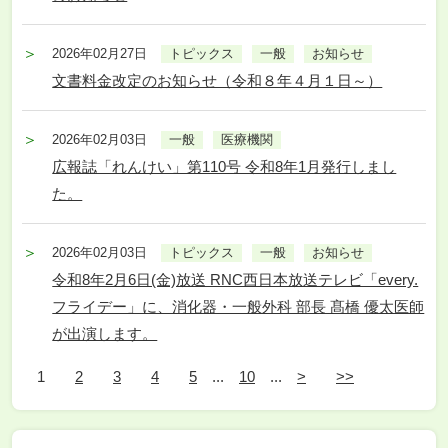
2026年02月27日
トピックス
一般
お知らせ
文書料金改定のお知らせ（令和８年４月１日～）
2026年02月03日
一般
医療機関
広報誌「れんけい」第110号 令和8年1月発行しまし
た。
2026年02月03日
トピックス
一般
お知らせ
令和8年2月6日(金)放送 RNC西日本放送テレビ「every.
フライデー」に、消化器・一般外科 部長 髙橋 優太医師
が出演します。
1
2
3
4
5
...
10
...
>
>>