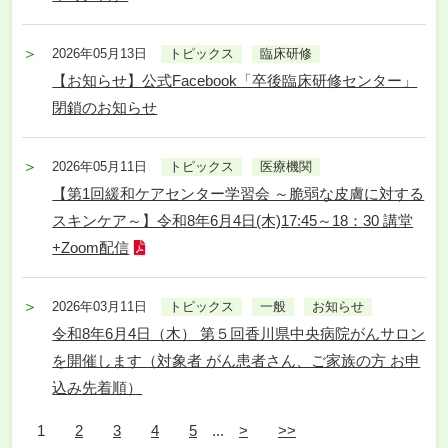
2026年05月13日
トピックス
臨床研修
【お知らせ】公式Facebook「卒後臨床研修センター」
閉鎖のお知らせ
2026年05月11日
トピックス
医療機関
【第1回緩和ケアセンター学習会 ～脆弱な皮膚に対する
スキンケア～】令和8年6月4日(木)17:45～18：30 講堂
+Zoom配信
2026年03月11日
トピックス
一般
お知らせ
令和8年6月4日（木） 第５回香川県中央病院がんサロン
を開催します（対象者 がん患者さん、ご家族の方 お申
込み先着順）
1
2
3
4
5
...
>
>>