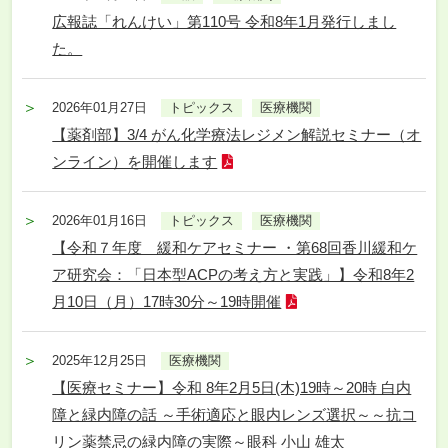
広報誌「れんけい」第110号 令和8年1月発行しまし
た。
2026年01月27日
トピックス
医療機関
【薬剤部】3/4 がん化学療法レジメン解説セミナー（オ
ンライン）を開催します
2026年01月16日
トピックス
医療機関
【令和７年度 緩和ケアセミナー ・第68回香川緩和ケ
ア研究会：「日本型ACPの考え方と実践」】令和8年2
月10日（月）17時30分～19時開催
2025年12月25日
医療機関
【医療セミナー】令和 8年2月5日(木)19時～20時 白内
障と緑内障の話 ～手術適応と眼内レンズ選択～～抗コ
リン薬禁忌の緑内障の実際～眼科 小山 雄太