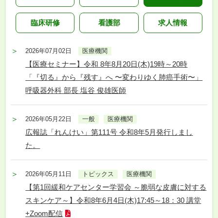
臨床研修
看護部
求人情報
2026年07月02日
医療機関
【医療セミナー】令和 8年8月20日(木)19時～20時
「『切る』から『残す』へ 〜変わりゆく肺癌手術〜」
呼吸器外科 部長 塩谷 俊雄医師
2026年05月22日
一般
医療機関
広報誌「れんけい」第111号 令和8年5月発行しまし
た。
2026年05月11日
トピックス
医療機関
【第1回緩和ケアセンター学習会 ～脆弱な皮膚に対する
スキンケア～】令和8年6月4日(木)17:45～18：30 講堂
+Zoom配信