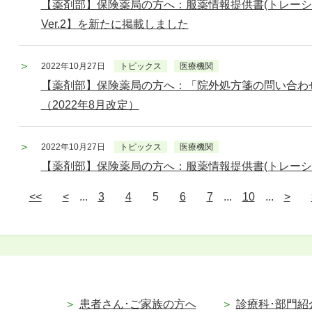
【薬剤部】保険薬局の方へ：服薬情報提供書(トレーシン
Ver.2】を新たに掲載しました
2022年10月27日
トピックス
医療機関
【薬剤部】保険薬局の方へ：「院外処方箋の問い合わ
（2022年8月改定）
2022年10月27日
トピックス
医療機関
【薬剤部】保険薬局の方へ：服薬情報提供書(トレーシ
<<
<
...
3
4
5
6
7
...
10
...
>
患者さん･ご家族の方へ
診療科･部門紹