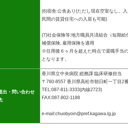
(6)宿舎:公舎あり(ただし現在空室なし
民間の賃貸住宅への入居も可能)
(7)社会保険等:地方職員共済組合（短期
補償保険､雇用保険を適用
※任用後６ヶ月を超えた時点で退職手当
となります。
香川県立中央病院 総務課 臨床研修担当
〒760-8557 香川県高松市朝日町一丁目2
TEL:087-811-3333(内線2723)
提出・問い合わせ
FAX:087-802-1188
先
e-mail:chuobyoin@pref.kagawa.lg.jp