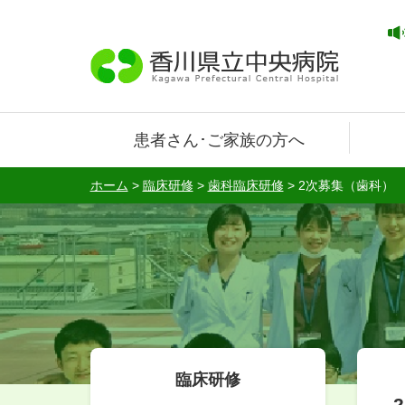
患者さん･ご家族の方へ
ホーム
>
臨床研修
>
歯科臨床研修
>
2次募集（歯科）
臨床研修