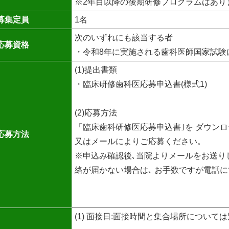
※2年目以降の後期研修プログラムはあり
募集定員
1名
次のいずれにも該当する者
応募資格
・令和8年に実施される歯科医師国家試験
(1)提出書類
・臨床研修歯科医応募申込書(様式1)
(2)応募方法
「臨床歯科研修医応募申込書｣を ダウン
応募方法
又はメールによりご応募ください。
※申込み確認後､当院よりメールをお送りし
絡が届かない場合は､ お手数ですが電話
(1) 面接日:面接時間と集合場所につい