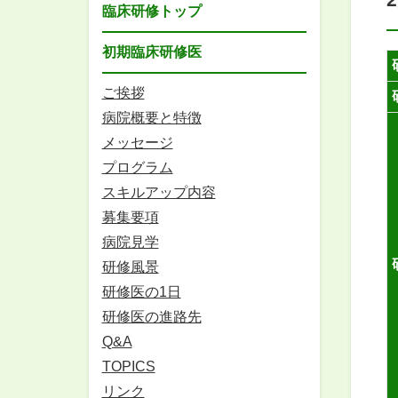
臨床研修トップ
初期臨床研修医
ご挨拶
病院概要と特徴
メッセージ
プログラム
スキルアップ内容
募集要項
病院見学
研修風景
研修医の1日
研修医の進路先
Q&A
TOPICS
リンク