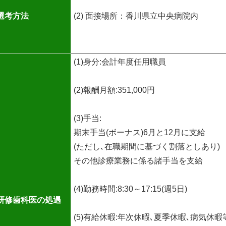
選考方法
(2) 面接場所：香川県立中央病院内
(1)身分:会計年度任用職員
(2)報酬月額:351,000円
(3)手当:
期末手当(ボーナス)6月と12月に支給
(ただし､在職期間に基づく割落としあり)
その他診療業務に係る諸手当を支給
(4)勤務時間:8:30～17:15(週5日)
研修歯科医の処遇
(5)有給休暇:年次休暇､夏季休暇､病気休暇