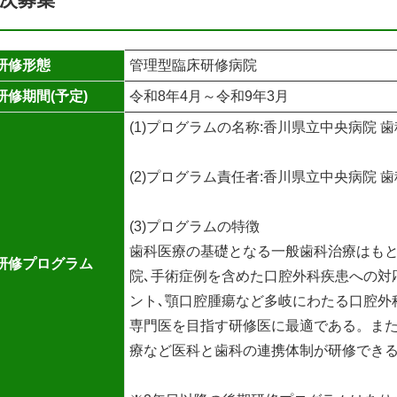
研修形態
管理型臨床研修病院
研修期間(予定)
令和8年4月～令和9年3月
(1)プログラムの名称:香川県立中央病院
(2)プログラム責任者:香川県立中央病院 
(3)プログラムの特徴
歯科医療の基礎となる一般歯科治療はもと
研修プログラム
院､手術症例を含めた口腔外科疾患への対
ント､顎口腔腫瘍など多岐にわたる口腔外
専門医を目指す研修医に最適である。また
療など医科と歯科の連携体制が研修でき