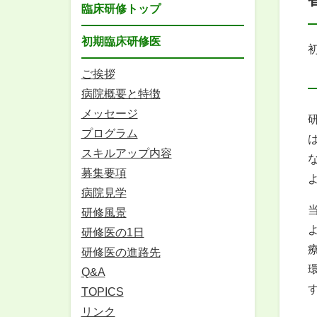
臨床研修トップ
初期臨床研修医
ご挨拶
病院概要と特徴
メッセージ
プログラム
スキルアップ内容
募集要項
病院見学
研修風景
研修医の1日
研修医の進路先
Q&A
TOPICS
リンク