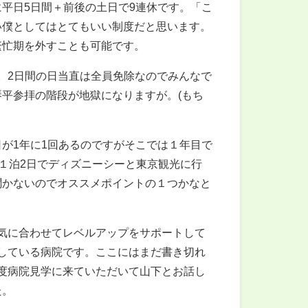
平日5日間＋前後の土日で9連休です。「こ
い僕としてはとてもいい制度だと思います。
繁忙期を外すことも可能です。
す。2日間の日当直は全員免除なのでみんなで
平参拝の階段が地獄になりますが。(もち
日が1年に1回あるのですがそこでは１年目で
は１泊2日でディズニーシーと東京観光に行
聞かないのでオススメポイントの１つかなと
気に合わせてレベルアップをサポートして
している病院です。ここにはまだ書き切れ
度病院見学に来ていただいて山下とお話し
た。