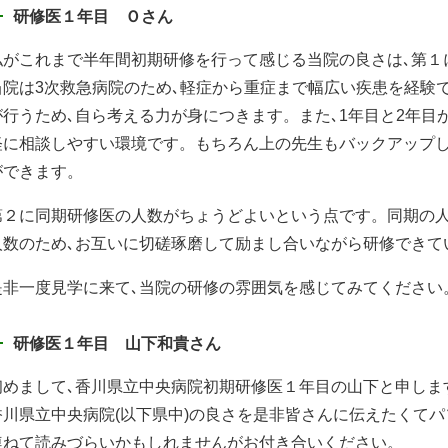
研修医１年目 Ｏさん
私がこれまで半年間初期研修を行って感じる当院の良さは､第１
当院は3次救急病院のため､軽症から重症まで幅広い疾患を経験
が行うため､自ら考える力が身につきます。また､1年目と2年目
軽に相談しやすい環境です。もちろん上の先生もバックアップし
ができます。
第２に同期研修医の人数がちょうどよいという点です。同期の人
人数のため､お互いに切磋琢磨して励まし合いながら研修できて
是非一度見学に来て､当院の研修の雰囲気を感じてみてください
研修医１年目 山下和貴さん
初めまして､香川県立中央病院初期研修医１年目の山下と申しま
香川県立中央病院(以下県中)の良さを是非皆さんに伝えたくて
連ねて読みづらいかもしれませんがお付き合いください。