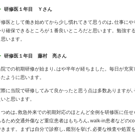
研修医１年目 Ｙさん
研修医として働き始めてから少し慣れてきて思うのは､仕事にや
かり確保できるところが１番良いところだと思います。勉強す
と思います。
研修医１年目 藤村 亮さん
当院での初期研修が始まり､はや半年が経ちました。毎日が充実
ったように思います。
実際に当院で研修してみて良かったと思う点は多数ありますが､
たいと思います。
１つめは､救急外来での初期対応のほとんど全例を研修医に任せ
るため交通外傷など重症患者はもちろん､walk-in患者などのcom
できます。まずは自分で診察し､鑑別を挙げ､必要な検査や処置