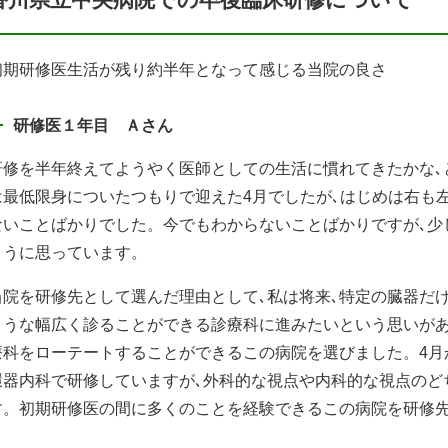
初期研修医生活が残り約半年となって感じる当院の良さ
研修医１年目 Ａさん
研修を半年終えてようやく医師としての生活に慣れてきたかな､
は最低限身についたつもりで迎えた4月でしたが､はじめは右も
ないことばかりでした。今でもわからないことばかりですが､少
ように思っています。
当院を研修先として選んだ理由として､私は将来､特定の臓器だ
ような幅広く診ることができる診療科に進みたいという思いがあ
療科をローテートすることができるこの病院を選びました。4月
環器内科で研修していますが､外科的な視点や内科的な視点のど
す。初期研修医の間に多くのことを経験できるこの病院を研修