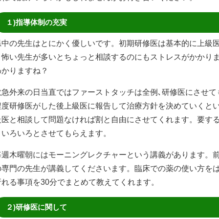
１)指導体制の充実
県中の先生はとにかく優しいです。初期研修医は基本的に上級
り怖い先生が多いとちょっと相談するのにもストレスがかかり
わかりますね？
救急外来の日当直ではファーストタッチは全例､研修医にさせて
程度研修医がした後上級医に報告して治療方針を決めていくと
級医と相談して問題なければ割と自由にさせてくれます。要す
くいろいろとさせてもらえます。
毎週木曜朝にはモーニングレクチャーという講義があります。
の専門の先生が講義してくださいます。臨床での薬の使い方をは
折れる事項を30分でまとめて教えてくれます。
２)研修医に関して