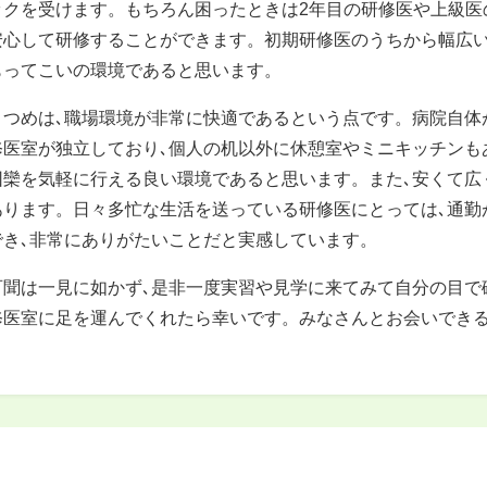
ックを受けます。もちろん困ったときは2年目の研修医や上級医
安心して研修することができます。初期研修医のうちから幅広い
もってこいの環境であると思います。
２つめは､職場環境が非常に快適であるという点です。病院自体
修医室が独立しており､個人の机以外に休憩室やミニキッチンも
団欒を気軽に行える良い環境であると思います。また､安くて広
あります。日々多忙な生活を送っている研修医にとっては､通勤
でき､非常にありがたいことだと実感しています。
百聞は一見に如かず､是非一度実習や見学に来てみて自分の目で
修医室に足を運んでくれたら幸いです。みなさんとお会いでき