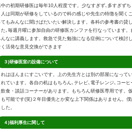
県中の初期研修医は毎年10人程度です。少なすぎず､多すぎず
１人は同期が研修をしているので科の感じや先生の特徴を聞く
ってもみんなに聞けばだいたい解決します。各科の参考書の貸
また､毎週月曜に参加自由の研修医カンファを行なっています。
みんなに講義します。救急で見た勉強になる症例について検討し
なく活発な意見交換ができます
３)研修医室の設備について
これはほんまにすごいです。上の先生方とは別の部屋になって
されています。各自の机はもちろん､テレビ､電子レンジ､コーヒ
た飲食・談話コーナーがあります。もちろん研修医専用です。仮
とも可能です(笑)２年目優先とか変な上下関係はありません。
ました。
４)福利厚生に関して