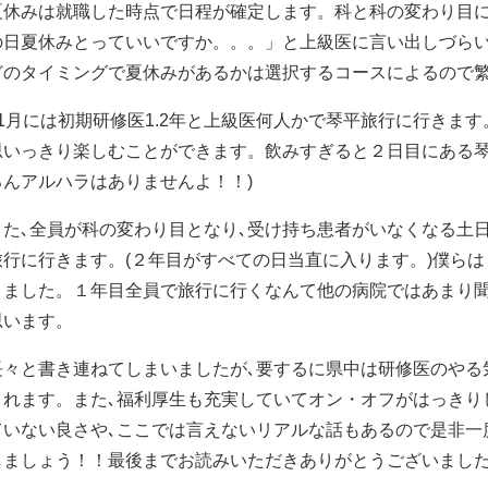
夏休みは就職した時点で日程が確定します。科と科の変わり目に
の日夏休みとっていいですか。。。」と上級医に言い出しづら
どのタイミングで夏休みがあるかは選択するコースによるので
11月には初期研修医1.2年と上級医何人かで琴平旅行に行きま
思いっきり楽しむことができます。飲みすぎると２日目にある琴
ろんアルハラはありませんよ！！)
また､全員が科の変わり目となり､受け持ち患者がいなくなる土
旅行に行きます。(２年目がすべての日当直に入ります。)僕ら
きました。１年目全員で旅行に行くなんて他の病院ではあまり
思います。
長々と書き連ねてしまいましたが､要するに県中は研修医のやる
くれます。また､福利厚生も充実していてオン・オフがはっきり
ていない良さや､ここでは言えないリアルな話もあるので是非一
しましょう！！最後までお読みいただきありがとうございまし