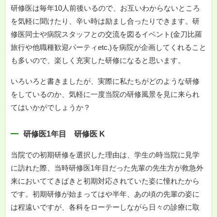
研修医は毎年10人前後いるので、お互いわからないところ
を気軽に聞けたり、辛い時は励まし合ったりできます。研
修医同士や病院スタッフとの交流を図るイベント(金刀比羅
旅行や他職種歓迎パーティetc.)を病院が企画してくれること
も多いので、楽しく充実した研修になると思います。
いろいろと書きましたが、実際に私たちがどのような研修
をしているのか、気軽に一度当院の研修風景を見に来られ
てはいかがでしょうか？
研修医1年目 研修医 K
当院での初期研修を選択した理由は、学生の時当院に見学
に訪れた際、当時研修医1年目だった先輩の先生方が救急外
来においててきぱきと初期対応されていた姿に憧れたから
です。初期研修が始まってはや半年、あの頃の先輩の姿に
は程遠いですが、各科をローテーしながら日々の診療に取