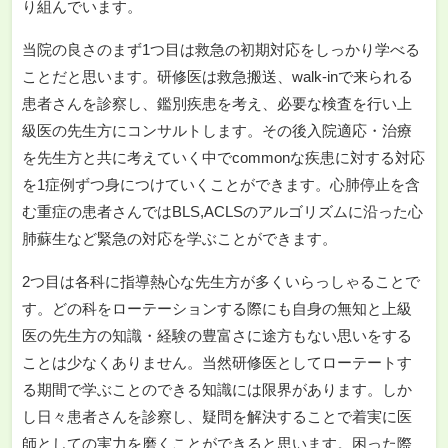
り組んでいます。
当院の良さのまず1つ目は救急の初期対応をしっかり学べる
ことだと思います。研修医は救急搬送、walk-inで来られる
患者さんを診察し、鑑別疾患を考え、必要な検査を行い上
級医の先生方にコンサルトします。その後入院適応・治療
を先生方と共に考えていく中でcommonな疾患に対する対応
を1症例ずつ身につけていくことができます。心肺停止を含
む重症の患者さんではBLS,ACLSのアルゴリズムに沿った心
肺蘇生など緊急の対応を学ぶことができます。
2つ目は各科に指導熱心な先生方が多くいらっしゃることで
す。どの科をローテーションする際にも自身の無知と上級
医の先生方の知識・経験の豊富さに途方もない思いをする
ことは少なくありません。当然研修医としてローテートす
る期間で学ぶことのできる知識には限界があります。しか
し日々患者さんを診察し、疑問を解決することで着実に医
師としての実力を磨くことができると思います。困った際