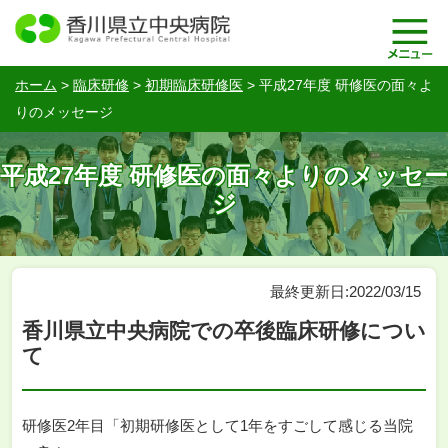
ホーム
>
臨床研修
>
初期臨床研修医
>
平成27年度 研修医の面々よ
りのメッセージ
平成27年度 研修医の面々よりのメッセー
ジ
最終更新日:2022/03/15
香川県立中央病院での卒後臨床研修につい
て
研修医2年目「初期研修医として1年をすごして感じる当院