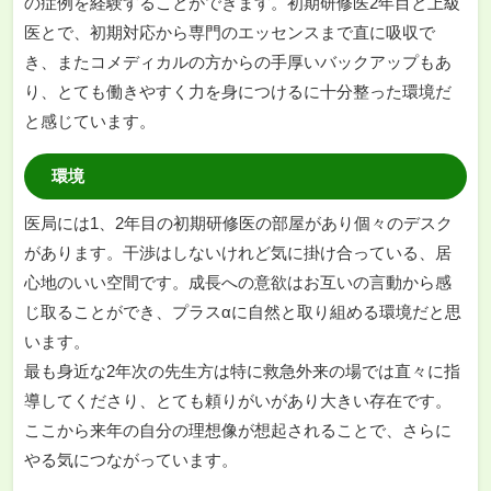
の症例を経験することができます。初期研修医2年目と上級
医とで、初期対応から専門のエッセンスまで直に吸収で
き、またコメディカルの方からの手厚いバックアップもあ
り、とても働きやすく力を身につけるに十分整った環境だ
と感じています。
環境
医局には1、2年目の初期研修医の部屋があり個々のデスク
があります。干渉はしないけれど気に掛け合っている、居
心地のいい空間です。成長への意欲はお互いの言動から感
じ取ることができ、プラスαに自然と取り組める環境だと思
います。
最も身近な2年次の先生方は特に救急外来の場では直々に指
導してくださり、とても頼りがいがあり大きい存在です。
ここから来年の自分の理想像が想起されることで、さらに
やる気につながっています。