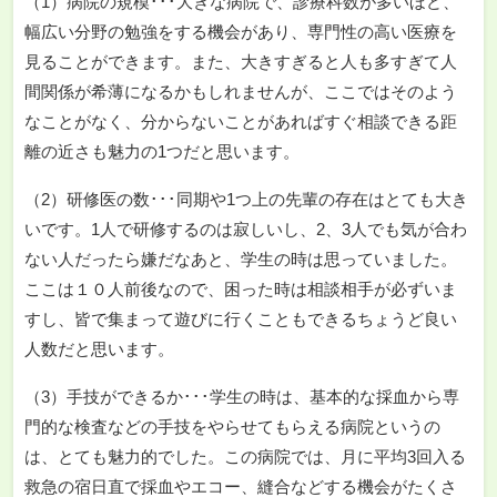
（1）病院の規模･･･大きな病院で、診療科数が多いほど、
幅広い分野の勉強をする機会があり、専門性の高い医療を
見ることができます。また、大きすぎると人も多すぎて人
間関係が希薄になるかもしれませんが、ここではそのよう
なことがなく、分からないことがあればすぐ相談できる距
離の近さも魅力の1つだと思います。
（2）研修医の数･･･同期や1つ上の先輩の存在はとても大き
いです。1人で研修するのは寂しいし、2、3人でも気が合わ
ない人だったら嫌だなあと、学生の時は思っていました。
ここは１０人前後なので、困った時は相談相手が必ずいま
すし、皆で集まって遊びに行くこともできるちょうど良い
人数だと思います。
（3）手技ができるか･･･学生の時は、基本的な採血から専
門的な検査などの手技をやらせてもらえる病院というの
は、とても魅力的でした。この病院では、月に平均3回入る
救急の宿日直で採血やエコー、縫合などする機会がたくさ