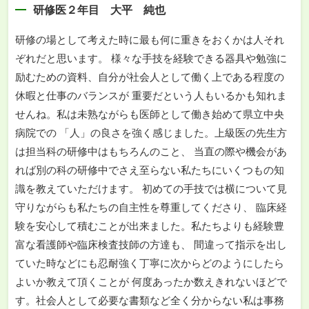
研修医２年目 大平 純也
研修の場として考えた時に最も何に重きをおくかは人それ
ぞれだと思います。 様々な手技を経験できる器具や勉強に
励むための資料、自分が社会人として働く上である程度の
休暇と仕事のバランスが 重要だという人もいるかも知れま
せんね。私は未熟ながらも医師として働き始めて県立中央
病院での 「人」の良さを強く感じました。上級医の先生方
は担当科の研修中はもちろんのこと、 当直の際や機会があ
れば別の科の研修中でさえ至らない私たちにいくつもの知
識を教えていただけます。 初めての手技では横について見
守りながらも私たちの自主性を尊重してくださり、 臨床経
験を安心して積むことが出来ました。私たちよりも経験豊
富な看護師や臨床検査技師の方達も、 間違って指示を出し
ていた時などにも忍耐強く丁寧に次からどのようにしたら
よいか教えて頂くことが 何度あったか数えきれないほどで
す。社会人として必要な書類など全く分からない私は事務