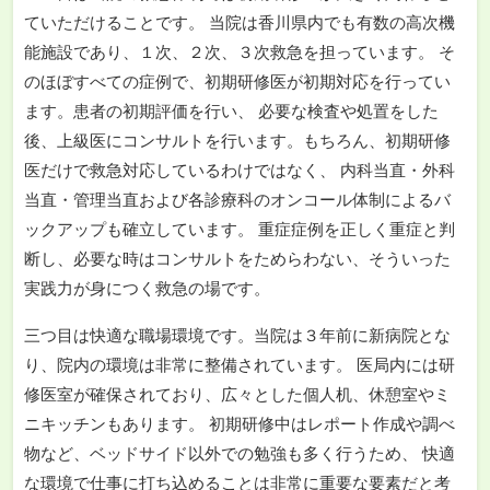
ていただけることです。 当院は香川県内でも有数の高次機
能施設であり、１次、２次、３次救急を担っています。 そ
のほぼすべての症例で、初期研修医が初期対応を行ってい
ます。患者の初期評価を行い、 必要な検査や処置をした
後、上級医にコンサルトを行います。もちろん、初期研修
医だけで救急対応しているわけではなく、 内科当直・外科
当直・管理当直および各診療科のオンコール体制によるバ
ックアップも確立しています。 重症症例を正しく重症と判
断し、必要な時はコンサルトをためらわない、そういった
実践力が身につく救急の場です。
三つ目は快適な職場環境です。当院は３年前に新病院とな
り、院内の環境は非常に整備されています。 医局内には研
修医室が確保されており、広々とした個人机、休憩室やミ
ニキッチンもあります。 初期研修中はレポート作成や調べ
物など、ベッドサイド以外での勉強も多く行うため、 快適
な環境で仕事に打ち込めることは非常に重要な要素だと考