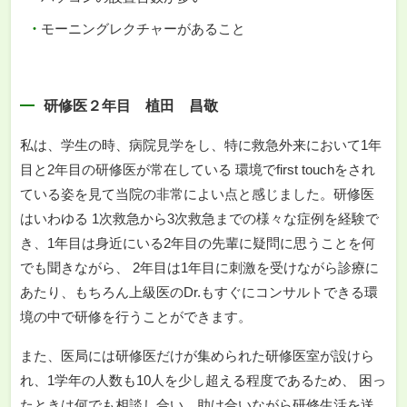
モーニングレクチャーがあること
研修医２年目 植田 昌敬
私は、学生の時、病院見学をし、特に救急外来において1年
目と2年目の研修医が常在している 環境でfirst touchをされ
ている姿を見て当院の非常によい点と感じました。研修医
はいわゆる 1次救急から3次救急までの様々な症例を経験で
き、1年目は身近にいる2年目の先輩に疑問に思うことを何
でも聞きながら、 2年目は1年目に刺激を受けながら診療に
あたり、もちろん上級医のDr.もすぐにコンサルトできる環
境の中で研修を行うことができます。
また、医局には研修医だけが集められた研修医室が設けら
れ、1学年の人数も10人を少し超える程度であるため、 困っ
たときは何でも相談し合い、助け合いながら研修生活を送