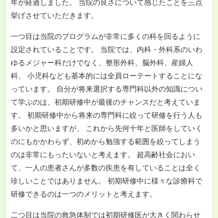
年が経過しました。 当院の良さについて感じたことを三点
挙げさせていただきます。
一つ目は当院のプログラムが非常に多くの科を回るように
設定されていることです。 当院では、内科・外科系のいわ
ゆるメジャー科だけでなく、整形外科、脳外科、産婦人
科、 小児科なども基本的には全員ローテートすることにな
っています。 自分が将来選択する専門科以外の知識につい
て学ぶのは、初期研修中が最後のチャンスだと考えていま
す。 初期研修中から将来の専門科に絞って研修を行う人も
多いかと思いますが、 これから先何十年と医師をしていく
のにもかかわらず、初めから勉強する範囲を絞ってしまう
のは非常にもったいないと考えます。 超高齢社会におい
て、一人の患者さんが多数の疾患を有していることは全く
珍しいことではありません。 初期研修中に様々な診療科で
研修できるのは一つのメリットと考えます。
二つ目は当院の救急体制では初期研修医が大きく関わらせ