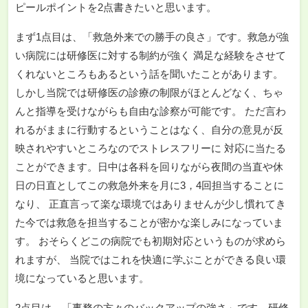
ピールポイントを2点書きたいと思います。
まず1点目は、「救急外来での勝手の良さ」です。救急が強
い病院には研修医に対する制約が強く 満足な経験をさせて
くれないところもあるという話を聞いたことがあります。
しかし当院では研修医の診療の制限がほとんどなく、ちゃ
んと指導を受けながらも自由な診察が可能です。 ただ言わ
れるがままに行動するということはなく、自分の意見が反
映されやすいところなのでストレスフリーに 対応に当たる
ことができます。日中は各科を回りながら夜間の当直や休
日の日直としてこの救急外来を月に3，4回担当することに
なり、 正直言って楽な環境ではありませんが少し慣れてき
た今では救急を担当することが密かな楽しみになっていま
す。 おそらくどこの病院でも初期対応というものが求めら
れますが、 当院ではこれを快適に学ぶことができる良い環
境になっていると思います。
2点目は、「事務の方々のバックアップの強さ」です。研修