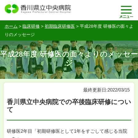
ホーム
>
臨床研修
>
初期臨床研修医
>
平成28年度 研修医の面々よ
りのメッセージ
平成28年度 研修医の面々よりのメッセー
ジ
最終更新日:2022/03/15
香川県立中央病院での卒後臨床研修につい
て
研修医2年目「初期研修医として1年をすごして感じる当院