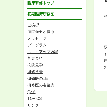
臨床研修トップ
初期臨床研修医
ご挨拶
病院概要と特徴
メッセージ
プログラム
スキルアップ内容
募集要項
病院見学
研修風景
研修医の1日
研修医の進路先
Q&A
TOPICS
リンク