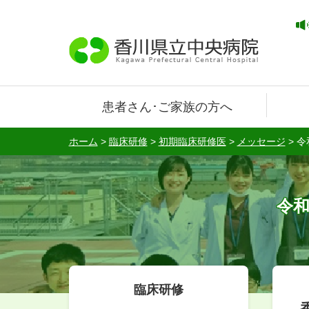
患者さん･ご家族の方へ
ホーム
>
臨床研修
>
初期臨床研修医
>
メッセージ
>
令
令和
臨床研修