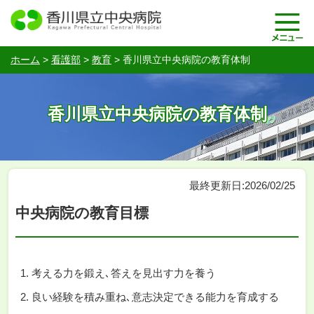
ホーム
>
看護部
>
教育
>
香川県立中央病院の教育体制
香川県立中央病院の教育体制
最終更新日:2026/02/25
中央病院の教育目標
考える力を鍛え､答えを見出す力を養う
良い経験を積み重ね､意志決定できる能力を育成する