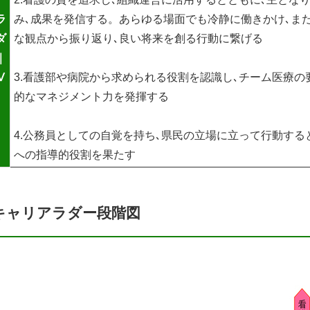
ラ
み､成果を発信する。あらゆる場面でも冷静に働きかけ､ま
ダ
な観点から振り返り､良い将来を創る行動に繋げる
｜
Ⅴ
3.看護部や病院から求められる役割を認識し､チーム医療の
的なマネジメント力を発揮する
4.公務員としての自覚を持ち､県民の立場に立って行動する
への指導的役割を果たす
キャリアラダー段階図