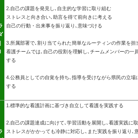
2.自己の課題を発見し､自主的な学習に取り組む
ストレスと向き合い､助言を得て前向きに考える
ラ
自己の行動・出来事を振り返り､意味づける
ダ
｜
3.所属部署で､割り当てられた簡単なルーティンの作業を担
Ⅰ
看護チームでは､自己の役割を理解し､チームメンバーの一
する
4.公務員としての自覚を持ち､指導を受けながら県民の立場
する
1.標準的な看護計画に基づき自立して看護を実践する
2.自己の課題達成に向けて､学習活動を展開し､看護実践に
ラ
ストレスがかかっても冷静に対応し､また実践を振り返り､