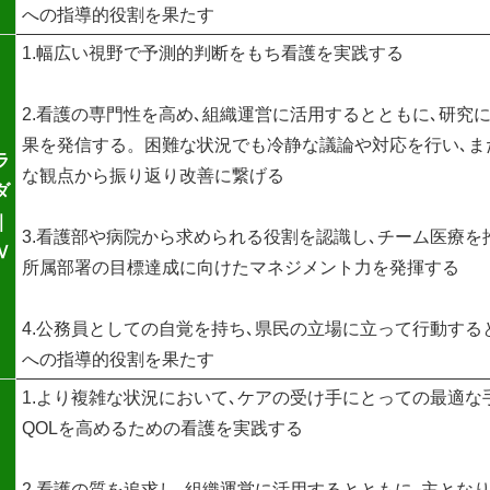
への指導的役割を果たす
1.幅広い視野で予測的判断をもち看護を実践する
2.看護の専門性を高め､組織運営に活用するとともに､研究に
果を発信する。困難な状況でも冷静な議論や対応を行い､ま
ラ
な観点から振り返り改善に繋げる
ダ
｜
3.看護部や病院から求められる役割を認識し､チーム医療を
Ⅳ
所属部署の目標達成に向けたマネジメント力を発揮する
4.公務員としての自覚を持ち､県民の立場に立って行動する
への指導的役割を果たす
1.より複雑な状況において､ケアの受け手にとっての最適な
QOLを高めるための看護を実践する
2.看護の質を追求し､組織運営に活用するとともに､主とな