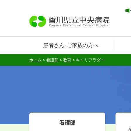
患者さん･ご家族の方へ
ホーム
>
看護部
>
教育
>
キャリアラダー
看護部