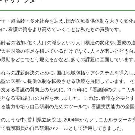
少子・超高齢・多死社会を迎え､国が医療提供体制を大きく変化
めに､看護の質をより高めていくことは私たちの責務です。
高齢者の増加､働く人口の減少という人口構造の変化や､医療の進
増大や財源の不足を招いているだけでなく､人々が老いとどう向き
の最期をどこでどう迎えるかなど､多くの課題に直面しています
これらの課題解決のために､国は地域包括ケアシステムを導入し､
結型の医療へ､提供体制を転換させる政策を展開しています。 そ
を支える看護の質向上のために､ 2016年に「看護師のクリニカ
核となる実践能力の内容を示しました。 これは､看護を必要と
きる能力を培う自己研鑽のためのツールで､ 看護実践能力の全
このような中､香川県立病院は､2004年からクリニカルラダーを
せて看護職員の自己研鑽のツールとして活用してきました。