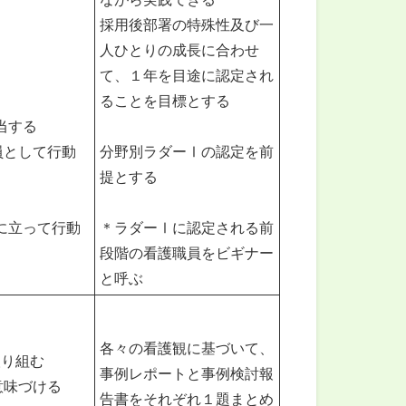
採用後部署の特殊性及び一
人ひとりの成長に合わせ
て、１年を目途に認定され
ることを目標とする
当する
員として行動
分野別ラダーⅠの認定を前
提とする
に立って行動
＊ラダーⅠに認定される前
段階の看護職員をビギナー
と呼ぶ
各々の看護観に基づいて、
取り組む
事例レポートと事例検討報
意味づける
告書をそれぞれ１題まとめ