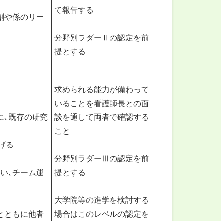
て報告する
割や係のリー
分野別ラダーⅡの認定を前
提とする
求められる能力が備わって
いることを看護師長との面
に､既存の研究
談を通して両者で確認する
こと
げる
分野別ラダーⅢの認定を前
い､チーム運
提とする
大学院等の進学を検討する
とともに他者
場合はこのレベルの認定を