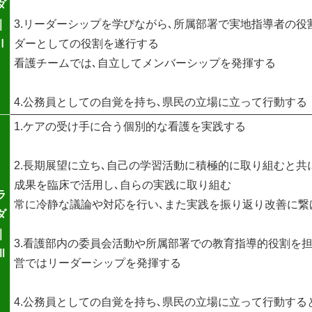
ダ
｜
3.リーダーシップを学びながら､所属部署で実地指導者の役
Ⅱ
ダーとしての役割を遂行する
看護チームでは､自立してメンバーシップを発揮する
4.公務員としての自覚を持ち､県民の立場に立って行動する
1.ケアの受け手に合う個別的な看護を実践する
2.長期展望に立ち､自己の学習活動に積極的に取り組むと共
成果を臨床で活用し､自らの実践に取り組む
ラ
常に冷静な議論や対応を行い､また実践を振り返り改善に繋
ダ
｜
3.看護部内の委員会活動や所属部署での教育指導的役割を担
Ⅲ
営ではリーダーシップを発揮する
4.公務員としての自覚を持ち､県民の立場に立って行動する