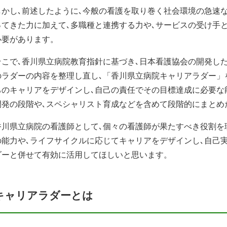
しかし､前述したように､今般の看護を取り巻く社会環境の急速な
ってきた力に加えて､多職種と連携する力や､サービスの受け手
必要があります。
そこで､香川県立病院教育指針に基づき､日本看護協会の開発した
のラダーの内容を整理し直し､「香川県立病院キャリアラダー」
己のキャリアをデザインし､自己の責任でその目標達成に必要な
開発の段階や､スペシャリスト育成などを含めて段階的にまとめ
香川県立病院の看護師として､個々の看護師が果たすべき役割を理
の能力や､ライフサイクルに応じてキャリアをデザインし､自己実
ダーと併せて有効に活用してほしいと思います。
キャリアラダーとは