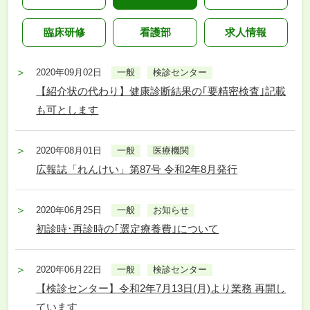
臨床研修
看護部
求人情報
2020年09月02日
一般
検診センター
【紹介状の代わり】健康診断結果の｢要精密検査｣記載
も可とします
2020年08月01日
一般
医療機関
広報誌「れんけい」第87号 令和2年8月発行
2020年06月25日
一般
お知らせ
初診時･再診時の｢選定療養費｣について
2020年06月22日
一般
検診センター
【検診センター】令和2年7月13日(月)より業務 再開し
ています