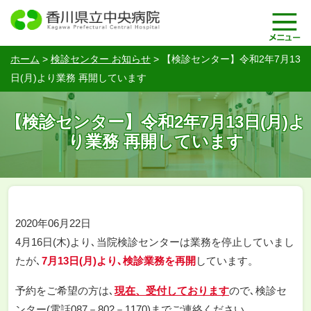
ホーム
>
検診センター お知らせ
>
【検診センター】令和2年7月13
日(月)より業務 再開しています
【検診センター】令和2年7月13日(月)よ
り業務 再開しています
2020年06月22日
4月16日(木)より､当院検診センターは業務を停止していまし
たが､
7月13日(月)より､検診業務を再開
しています。
予約をご希望の方は､
現在、受付しております
ので､検診セ
ンター(電話087－802－1170)までご連絡ください。