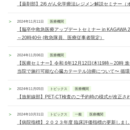
【薬剤部】2/6 がん化学療法レジメン解説セミナー
2024年11月11日
医療機関
【脳卒中救急医療アップデートセミナー in KAGAWA 20
～20時40分 (救急隊員、医療従事者限定）
2024年11月06日
医療機関
【医療セミナー】令和 6年12月12日(木)19時～20
当院で施行可能な心臓カテーテル治療について〜 循環器
2024年11月05日
トピックス
医療機関
【放射線部】PET-CT検査のご予約時の様式が改正さ
2024年10月31日
トピックス
一般
医療機関
【病院指標】２０２３年度 臨床評価指標の更新しまし