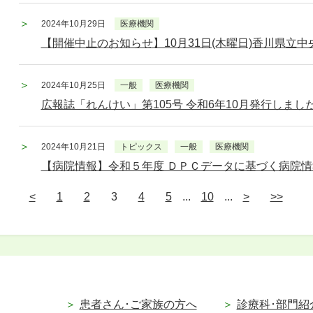
2024年10月29日
医療機関
【開催中止のお知らせ】10月31日(木曜日)香川県立
2024年10月25日
一般
医療機関
広報誌「れんけい」第105号 令和6年10月発行しまし
2024年10月21日
トピックス
一般
医療機関
【病院情報】令和５年度 ＤＰＣデータに基づく病院
<
1
2
3
4
5
...
10
...
>
>>
患者さん･ご家族の方へ
診療科･部門紹