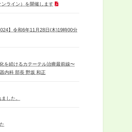
（オンライン）を開催します
24】令和6年11月28日(木)19時00分
時 進化を続けるカテーテル治療最前線〜
内科 部長 野坂 和正
れました。
た