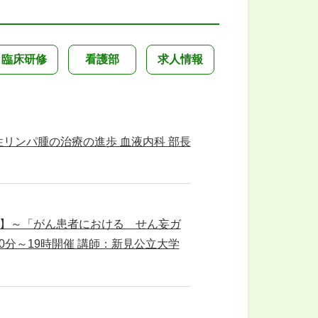
臨床研修
看護部
求人情報
悪性リンパ腫の治療の進歩 血液内科 部長
」】～「がん患者における せん妄ガ
30分～19時開催 講師：新見公立大学