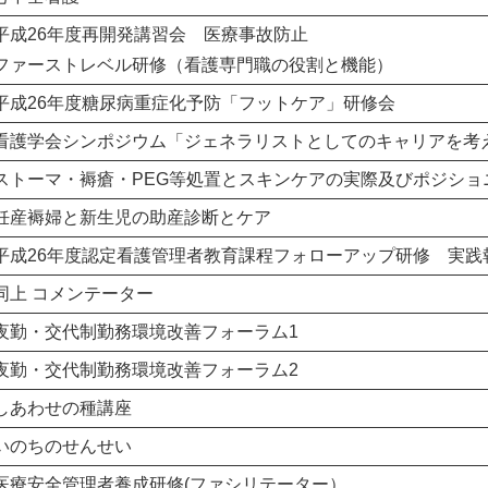
平成26年度再開発講習会 医療事故防止
ファーストレベル研修（看護専門職の役割と機能）
平成26年度糖尿病重症化予防「フットケア」研修会
看護学会シンポジウム「ジェネラリストとしてのキャリアを考
ストーマ・褥瘡・PEG等処置とスキンケアの実際及びポジショ
妊産褥婦と新生児の助産診断とケア
平成26年度認定看護管理者教育課程フォローアップ研修 実践
同上 コメンテーター
夜勤・交代制勤務環境改善フォーラム1
夜勤・交代制勤務環境改善フォーラム2
しあわせの種講座
いのちのせんせい
医療安全管理者養成研修(ファシリテーター）