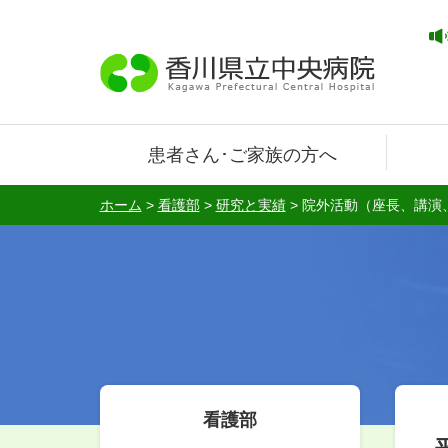
患者さん･ご家族の方へ
ホーム
>
看護部
>
研究と実績
>
院外活動（座長、講演
看護部