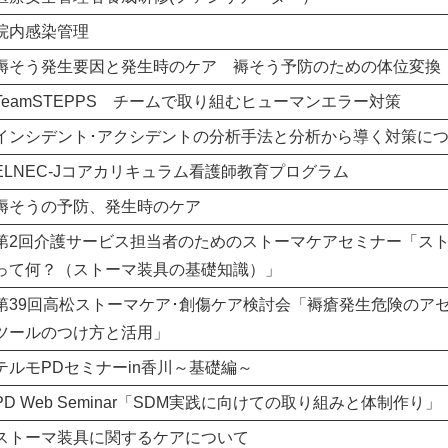
院内感染管理
褥そう発生要因と発生時のケア 褥そう予防のための体位変換
TeamSTEPPS チームで取り組むヒューマンエラー対策
インシデント･アクシデントの分析手法と分析から導く対策に
ELNEC-Jコアカリキュラム看護師教育プログラム
褥そうの予防、発生時のケア
第2回介護サービス担当者のためのストーマケアセミナー「ス
って何？（ストーマ装具の基礎知識）」
第39回高松ストーマケア･創傷ケア検討会「褥瘡発生危険のア
ツールのつけ方と活用」
テルモPDセミナーin香川～基礎編～
PD Web Seminar「SDM実践に向けての取り組みと体制作り」
ストーマ装具に関するケアについて