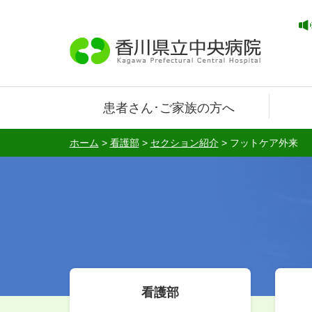
患者さん･ご家族の方へ
ホーム
>
看護部
>
セクション紹介
>
フットケア外来
看護部