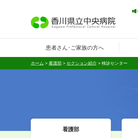
患者さん･ご家族の方へ
ホーム
>
看護部
>
セクション紹介
>
検診センター
看護部