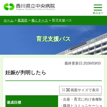
ホーム
>
看護部
>
働くナース
>
育児支援パス
育児支援パス
最終更新日:2026/03/03
妊娠が判明したら
画面サイズで表示
・
出産・育児に向け各種制度
達成目標
・
職員とコミュニケーション