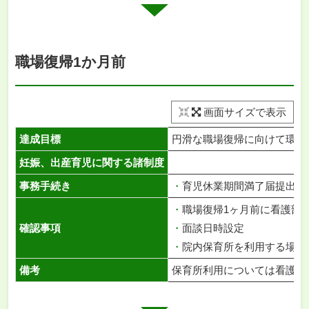
職場復帰1か月前
画面サイズで表示
達成目標
円滑な職場復帰に向けて環境
妊娠、出産育児に関する諸制度
事務手続き
・
育児休業期間満了届提出
・
職場復帰1ヶ月前に看護部
確認事項
・
面談日時設定
・
院内保育所を利用する場合
備考
保育所利用については看護部Q&