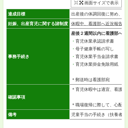
画面サイズで表示
達成目標
出産後の体調回復に努め、育
妊娠、出産育児に関する諸制度
休暇中、看護部へ近況報告に
産後２週間以内に看護部へ提
・
育児休業承認請求書
・
母子健康手帳の写し
事務手続き
・
育児休業手当金請求書
・
育児休業掛金免除用紙
＊郵送時は看護部宛
＊育児休暇中は適宜、看護部
確認事項
＊職場復帰に際して、心配な
備考
児童手当の手続き（扶養者の