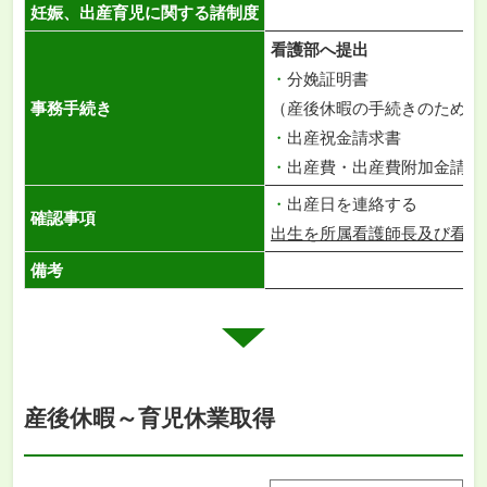
妊娠、出産育児に関する諸制度
看護部へ提出
・
分娩証明書
事務手続き
（産後休暇の手続きのため分
・
出産祝金請求書
・
出産費・出産費附加金請求
・
出産日を連絡する
確認事項
出生を所属看護師長及び看護
備考
産後休暇～育児休業取得