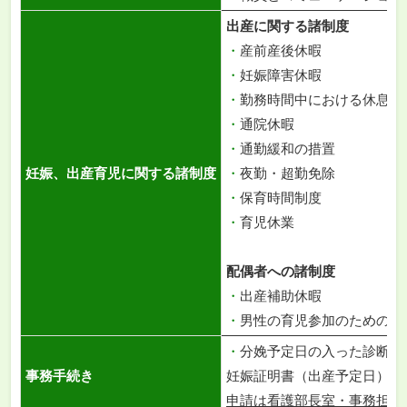
出産に関する諸制度
・
産前産後休暇
・
妊娠障害休暇
・
勤務時間中における休息等
・
通院休暇
・
通勤緩和の措置
妊娠、出産育児に関する諸制度
・
夜勤・超勤免除
・
保育時間制度
・
育児休業
配偶者への諸制度
・
出産補助休暇
・
男性の育児参加のための
・
分娩予定日の入った診断書
事務手続き
妊娠証明書（出産予定日）
申請は看護部長室・事務担当