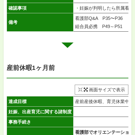
確認事項
・
妊娠が判明したら所属看護
看護部Q&A P35〜P36
備考
組合員必携 P49～P51
産前休暇1ヶ月前
画面サイズで表示
達成目標
産前産後休暇、育児休業中の
妊娠、出産育児に関する諸制度
事務手続き
看護部でオリエンテーション