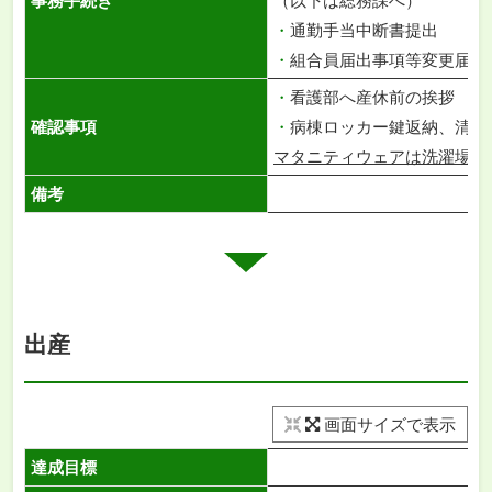
事務手続き
（以下は総務課へ）
・
通勤手当中断書提出
・
組合員届出事項等変更届書
・
看護部へ産休前の挨拶
確認事項
・
病棟ロッカー鍵返納、清掃
マタニティウェアは洗濯場へ
備考
出産
画面サイズで表示
達成目標