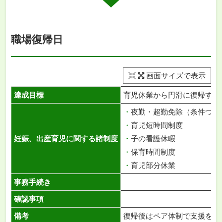
職場復帰日
画面サイズで表示
達成目標
育児休業から円滑に復帰する
・
夜勤・超勤免除（条件つき
・
育児短時間制度
妊娠、出産育児に関する諸制度
・
子の看護休暇
・
保育時間制度
・
育児部分休業
事務手続き
確認事項
備考
復帰後はペア体制で支援を受