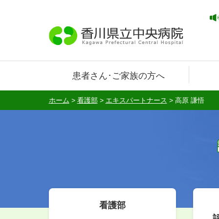
患者さん･ご家族の方へ
ホーム
>
看護部
>
エキスパートナース
>
高原 謙悟
看護部