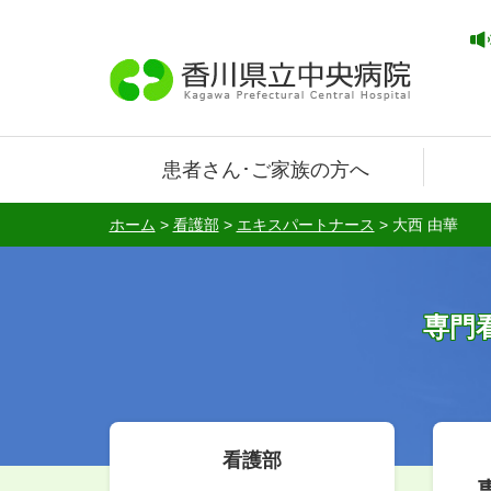
患者さん･ご家族の方へ
ホーム
>
看護部
>
エキスパートナース
>
大西 由華
専門
看護部