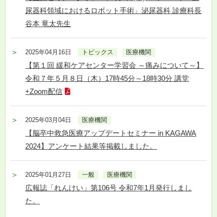
尿器科領域におけるロボット手術」泌尿器科 診療科長
谷本 竜太先生
2025年04月16日
トピックス
医療機関
【第１回 緩和ケアセンター学習会 ～痛みについて～】
令和７年５月８日（木）17時45分～18時30分 講堂
+Zoom配信
2025年03月04日
医療機関
【脳卒中救急医療アップデートセミナー in KAGAWA
2024】アンケート結果等掲載しました。
2025年01月27日
一般
医療機関
広報誌「れんけい」第106号 令和7年1月発行しまし
た。