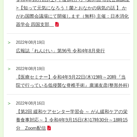
>【知って元気になろう！菌とおなかの病気の話 】 か
がわ国際会議場にて開催します（無料) 主催：日本消化
器学会 四国支部
2022年08月19日
広報誌「れんけい」第96号 令和4年8月発行
2022年08月19日
【医療セミナー】令和4年9月22日(木)19時～20時『当
院で行っている低侵襲な脊椎手術』廣瀬友彦(整形外科)
2022年08月16日
【第2回 緩和ケアセンター学習会 ～ がん緩和ケアの栄
養食事対応～ 】令和4年9月15日(木)17時30分～18時15
分 Zoom配信