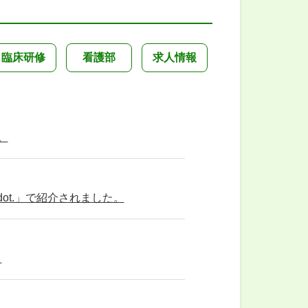
臨床研修
看護部
求人情報
。
ot.」で紹介されました。
。