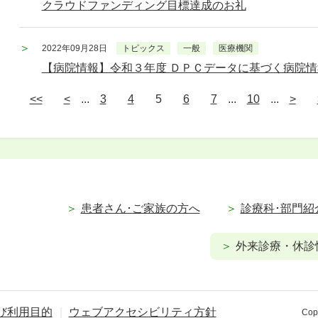
クラウドファンディング目標達成のお礼
2022年09月28日
トピックス
一般
医療機関
【病院情報】令和３年度 ＤＰＣデータに基づく病院
<<
<
...
3
4
5
6
7
...
10
...
>
患者さん･ご家族の方へ
診療科･部門紹
外来診療・休診
び利用目的
ウェブアクセシビリティ方針
Copy