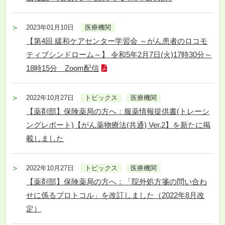
2023年01月10日
医療機関
【第4回 緩和ケアセンター学習会 ～がん患者のロコモ
ティブシンドローム～】 令和5年2月7日(火)17時30分～
18時15分 Zoom配信
2022年10月27日
トピックス
医療機関
【薬剤部】保険薬局の方へ：服薬情報提供書(トレーシ
ングレポート)【がん薬物療法(共通) Ver.2】を新たに掲
載しました
2022年10月27日
トピックス
医療機関
【薬剤部】保険薬局の方へ：「院外処方箋の問い合わ
せに係るプロトコル」を改訂しました（2022年8月改
定）