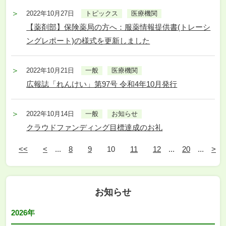
2022年10月27日
トピックス
医療機関
【薬剤部】保険薬局の方へ：服薬情報提供書(トレーシ
ングレポート)の様式を更新しました
2022年10月21日
一般
医療機関
広報誌「れんけい」第97号 令和4年10月発行
2022年10月14日
一般
お知らせ
クラウドファンディング目標達成のお礼
<<
<
...
8
9
10
11
12
...
20
...
>
お知らせ
2026年