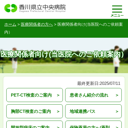
ホーム
>
医療関係者の方へ
>
医療関係者向け(当医院へのご依頼案
内）
医療関係者向け(当医院へのご依頼案内）
最終更新日:2025/07/11
PET-CT検査のご案内
患者さん紹介の流れ
胸部CT検査のご案内
地域連携パス
開放型病床のご案内
保険薬局の方へ(薬剤