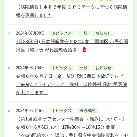
【病院情報】令和５年度 ＤＰＣデータに基づく病院情
報を更新しました
2024年07月08日
トピックス
一般
お知らせ
7月28日(日) 日本肝臓学会 2024年度 四国地区 市民公開
講座（場所:かがわ国際会議場）
2024年06月04日
トピックス
一般
お知らせ
令和６年６月７日（金）放送 RNC西日本放送テレビ
「every.フライデー」に、歯科・口腔外科 藤村 愛医師
が出演します。
2024年05月16日
トピックス
医療機関
【第1回 緩和ケアセンター学習会 ～痛みについて～】
令和６年6月6日（木）17時30分～18時15分 開催
（Zoom配信あり）講師：香川県立中央病院緩和ケアセ