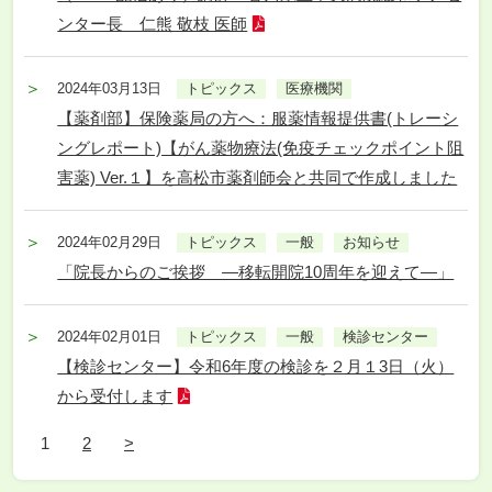
ンター長 仁熊 敬枝 医師
2024年03月13日
トピックス
医療機関
【薬剤部】保険薬局の方へ：服薬情報提供書(トレーシ
ングレポート)【がん薬物療法(免疫チェックポイント阻
害薬) Ver.１】を高松市薬剤師会と共同で作成しました
2024年02月29日
トピックス
一般
お知らせ
「院長からのご挨拶 ―移転開院10周年を迎えて―」
2024年02月01日
トピックス
一般
検診センター
【検診センター】令和6年度の検診を２月１3日（火）
から受付します
1
2
>