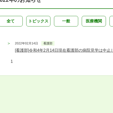
全て
トピックス
一般
医療機関
2022年02月14日
看護部
[看護部]令和4年2月14日現在看護部の病院見学は中止
1