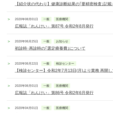
【紹介状の代わり】健康診断結果の｢要精密検査｣記載
2020年08月01日
一般
医療機関
広報誌「れんけい」第87号 令和2年8月発行
2020年06月25日
一般
お知らせ
初診時･再診時の｢選定療養費｣について
2020年06月22日
一般
検診センター
【検診センター】令和2年7月13日(月)より業務 再開
2020年06月01日
一般
医療機関
広報誌「れんけい」第86号 令和2年6月発行
2020年04月01日
一般
医療機関