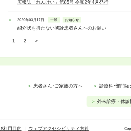
広報誌「れんけい」第85号 令和2年4月発行
2020年03月17日
一般
お知らせ
紹介状を持たない初診患者さんへのお願い
1
2
>
患者さん･ご家族の方へ
診療科･部門紹
外来診療・休診
び利用目的
ウェブアクセシビリティ方針
Copy