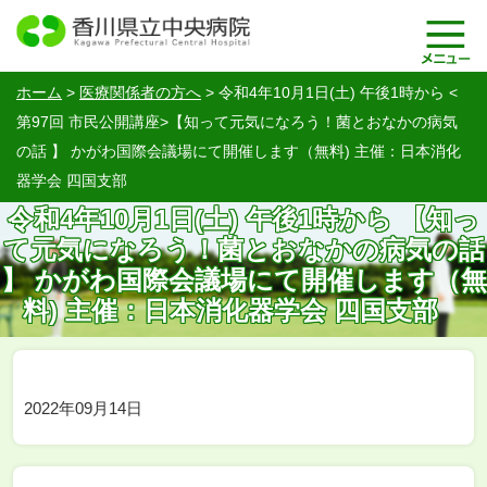
ホーム
>
医療関係者の方へ
>
令和4年10月1日(土) 午後1時から <
第97回 市民公開講座>【知って元気になろう！菌とおなかの病気
の話 】 かがわ国際会議場にて開催します（無料) 主催：日本消化
器学会 四国支部
令和4年10月1日(土) 午後1時から 【知っ
て元気になろう！菌とおなかの病気の話
】 かがわ国際会議場にて開催します（無
料) 主催：日本消化器学会 四国支部
2022年09月14日