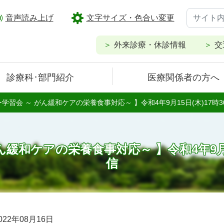
音声読み上げ
文字サイズ・色合い変更
外来診療・休診情報
交
診療科･部門紹介
医療関係者の方へ
学習会 ～ がん緩和ケアの栄養食事対応～ 】令和4年9月15日(木)17時30
緩和ケアの栄養食事対応～ 】令和4年9月15日
信
022年08月16日