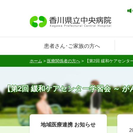
患者さん･ご家族の方へ
ホーム
>
医療関係者の方へ
>
【第2回 緩和ケアセンター
【第2回 緩和ケアセンター学習会 ～ がん
地域医療連携 お知らせ
2