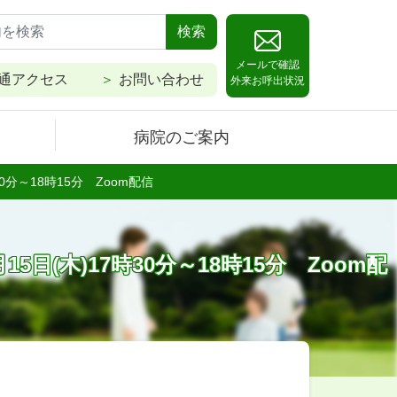
検索
メールで確認
通アクセス
お問い合わせ
外来お呼出状況
病院のご案内
分～18時15分 Zoom配信
(木)17時30分～18時15分 Zoom配