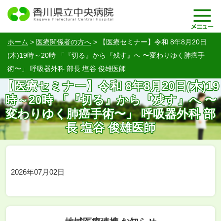
ホーム
>
医療関係者の方へ
>
【医療セミナー】令和 8年8月20日
(木)19時～20時 「『切る』から『残す』へ 〜変わりゆく肺癌手
術〜」 呼吸器外科 部長 塩谷 俊雄医師
【医療セミナー】令和 8年8月20日(木)19
時～20時 「『切る』から『残す』へ 〜
変わりゆく肺癌手術〜」 呼吸器外科 部
長 塩谷 俊雄医師
2026年07月02日