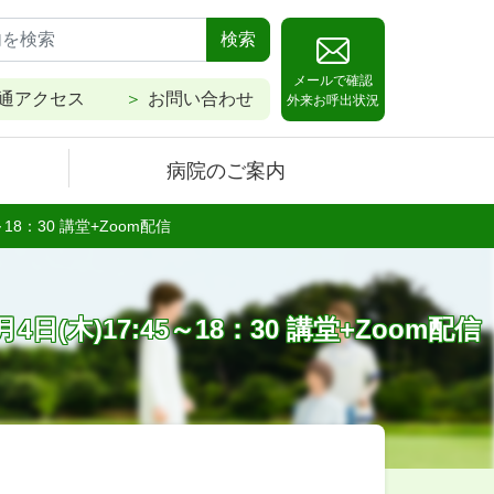
検索
メールで確認
通アクセス
お問い合わせ
外来お呼出状況
病院のご案内
8：30 講堂+Zoom配信
)17:45～18：30 講堂+Zoom配信