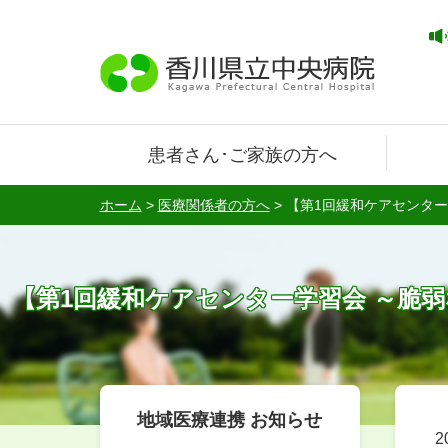
患者さん･ご家族の方へ
ホーム
>
医療関係者の方へ
>
【第1回緩和ケアセンター学
【第1回緩和ケアセンター学習会 ～脆弱な皮
地域医療連携 お知らせ
2