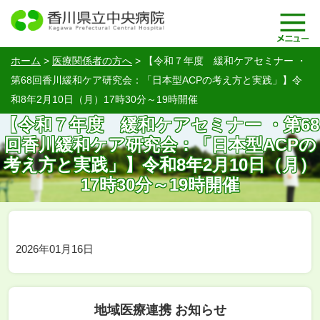
ホーム
>
医療関係者の方へ
>
【令和７年度 緩和ケアセミナー ・
第68回香川緩和ケア研究会：「日本型ACPの考え方と実践」】令
和8年2月10日（月）17時30分～19時開催
【令和７年度 緩和ケアセミナー ・第68
回香川緩和ケア研究会：「日本型ACPの
考え方と実践」】令和8年2月10日（月）
17時30分～19時開催
2026年01月16日
地域医療連携 お知らせ