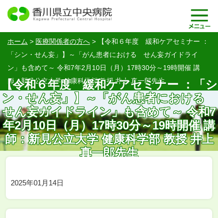
ホーム
>
医療関係者の方へ
>
【令和６年度 緩和ケアセミナー ：
「シン・せん妄」】～「がん患者における せん妄ガイドライ
ン」も含めて～ 令和7年2月10日（月）17時30分～19時開催 講
師：新見公立大学 健康科学部 教授 井上 真一郎先生
【令和６年度 緩和ケアセミナー ：「シ
ン・せん妄」】～「がん患者における
せん妄ガイドライン」も含めて～ 令和7
年2月10日（月）17時30分～19時開催 講
師：新見公立大学 健康科学部 教授 井上
真一郎先生
2025年01月14日