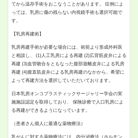
てから温存手術をおこなうことがあります。 症例によ
っては、乳房に傷の残らない内視鏡手術も選択可能で
す。
【乳房再建術】
乳房再建手術が必要な場合には、術前より形成外科医
と相談し、 (1)人工乳房による再建 (2)広背筋皮弁による
再建 (3)血管吻合をともなった腹部遊離皮弁による乳房
再建 (4)腹直筋皮弁による乳房再建のなかから、希望に
よって再建方法を選択していただいております。
日本乳房オンコプラスティックサージャリー学会の実
施施設認定を取得しており、 保険診療で人口乳房によ
る再建ができるようになっています。
（患者さん個人に最適な薬物療法）
乳がんに対する薬物療法には、内分泌療法（ホルモン