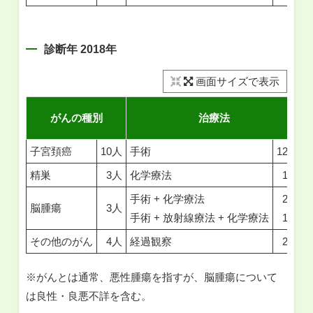
診断年 2018年
画面サイズで表示
がんの種別
治療法
子宮頚癌
10人
手術
12人
精巣
3人
化学療法
1人
手術 + 化学療法
2人
脳腫瘍
3人
手術 + 放射線療法 + 化学療法
1人
その他のがん
4人
経過観察
2人
※がんとは通常、悪性腫瘍を指すが、脳腫瘍について
は良性・良悪不詳を含む。