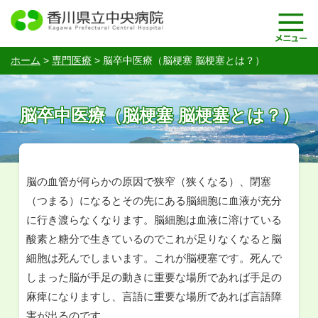
ホーム
>
専門医療
>
脳卒中医療（脳梗塞 脳梗塞とは？）
脳卒中医療（脳梗塞 脳梗塞とは？）
脳の血管が何らかの原因で狭窄（狭くなる）、閉塞
（つまる）になるとその先にある脳細胞に血液が充分
に行き渡らなくなります。脳細胞は血液に溶けている
酸素と糖分で生きているのでこれが足りなくなると脳
細胞は死んでしまいます。これが脳梗塞です。死んで
しまった脳が手足の動きに重要な場所であれば手足の
麻痺になりますし、言語に重要な場所であれば言語障
害が出るのです。