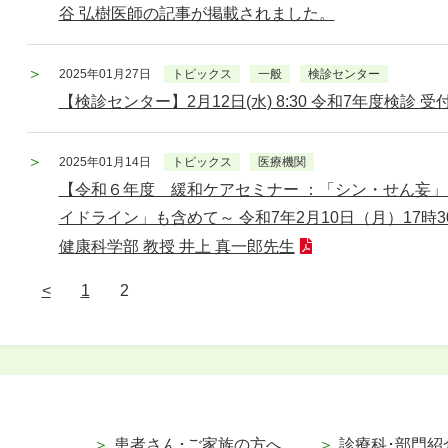
谷 弘樹医師の記事が掲載されました。
2025年01月27日
トピックス
一般
検診センター
【検診センター】2月12日(水) 8:30 令和7年度検診 受
2025年01月14日
トピックス
医療機関
【令和６年度 緩和ケアセミナー ：「シン・せん妄
イドライン」も含めて～ 令和7年2月10日（月）17時
健康科学部 教授 井上 真一郎先生
<
1
2
患者さん･ご家族の方へ
診療科･部門紹