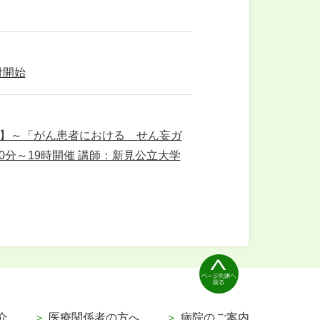
付開始
」】～「がん患者における せん妄ガ
30分～19時開催 講師：新見公立大学
介
医療関係者の方へ
病院のご案内