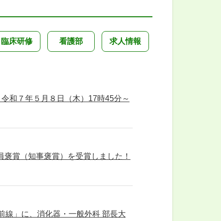
臨床研修
看護部
求人情報
令和７年５月８日（木）17時45分～
職員褒賞（知事褒賞）を受賞しました！
前線」に、消化器・一般外科 部長大