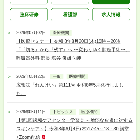
臨床研修
看護部
求人情報
2026年07月02日
医療機関
【医療セミナー】令和 8年8月20日(木)19時～20時
「『切る』から『残す』へ 〜変わりゆく肺癌手術〜」
呼吸器外科 部長 塩谷 俊雄医師
2026年05月22日
一般
医療機関
広報誌「れんけい」第111号 令和8年5月発行しまし
た。
2026年05月11日
トピックス
医療機関
【第1回緩和ケアセンター学習会 ～脆弱な皮膚に対する
スキンケア～】令和8年6月4日(木)17:45～18：30 講堂
+Zoom配信