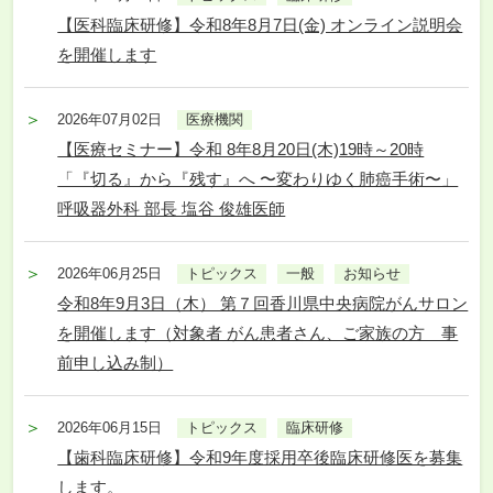
【医科臨床研修】令和8年8月7日(金) オンライン説明会
を開催します
2026年07月02日
医療機関
【医療セミナー】令和 8年8月20日(木)19時～20時
「『切る』から『残す』へ 〜変わりゆく肺癌手術〜」
呼吸器外科 部長 塩谷 俊雄医師
2026年06月25日
トピックス
一般
お知らせ
令和8年9月3日（木） 第７回香川県中央病院がんサロン
を開催します（対象者 がん患者さん、ご家族の方 事
前申し込み制）
2026年06月15日
トピックス
臨床研修
【歯科臨床研修】令和9年度採用卒後臨床研修医を募集
します。